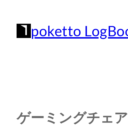
内
容
poketto LogBo
を
ス
キ
ッ
プ
ゲーミングチェア