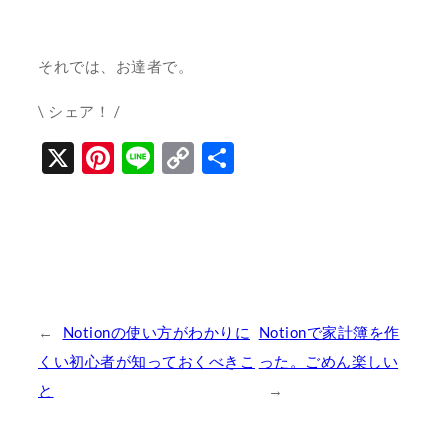
それでは、お達者で。
\ シェア！ /
X
Pinterest
Line
Copy
共
Link
有
←
Notionの使い方がわかりに
Notionで家計簿を作
くい初心者が知っておくべきこ
った。ごめん楽しい
と
→