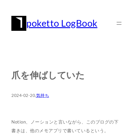
内
容
poketto LogBook
を
ス
キ
ッ
プ
爪を伸ばしていた
2024-02-20
,
気持ち
Notion、ノーションと言いながら、このブログの下
書きは、他のメモアプリで書いているという。