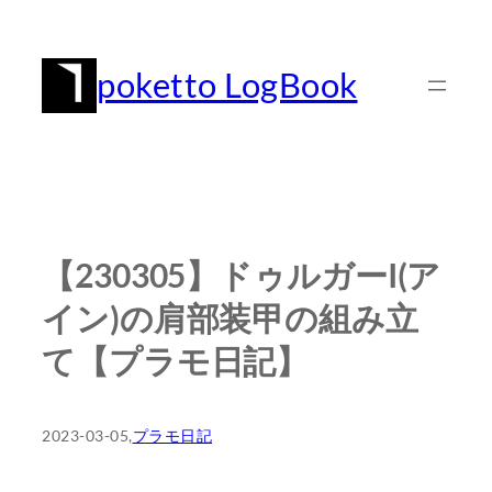
内
容
poketto LogBook
を
ス
キ
ッ
プ
【230305】ドゥルガーI(ア
イン)の肩部装甲の組み立
て【プラモ日記】
2023-03-05
,
プラモ日記