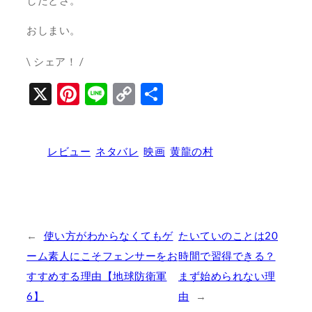
したとさ。
おしまい。
\ シェア！ /
X
Pinterest
Line
Copy
共
Link
有
レビュー
ネタバレ
映画
黄龍の村
←
使い方がわからなくてもゲ
たいていのことは20
ーム素人にこそフェンサーをお
時間で習得できる？
すすめする理由【地球防衛軍
まず始められない理
6】
由
→