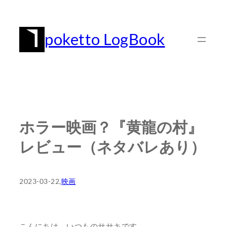
内
容
poketto LogBook
を
ス
キ
ッ
プ
ホラー映画？『黄龍の村』
レビュー（ネタバレあり）
2023-03-22
,
映画
こんにちは、いつものササキです。