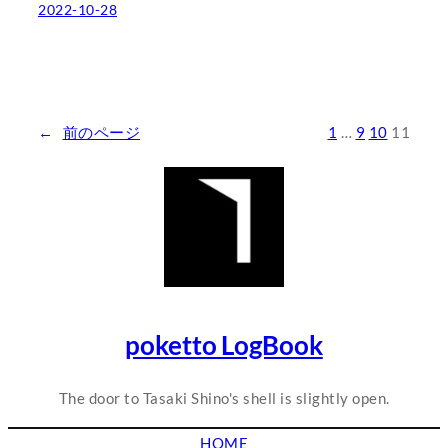
2022-10-28
←
前のページ
1
…
9
10
11
poketto LogBook
The door to Tasaki Shino's shell is slightly open.
HOME