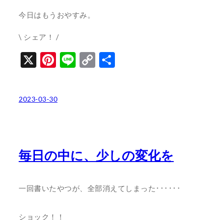
今日はもうおやすみ。
\ シェア！ /
X
Pinterest
Line
Copy
共
Link
有
2023-03-30
毎日の中に、少しの変化を
一回書いたやつが、全部消えてしまった･･････
ショック！！