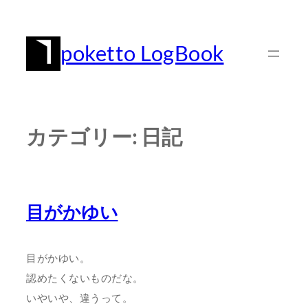
内
容
poketto LogBook
を
ス
キ
ッ
カテゴリー:
日記
プ
目がかゆい
目がかゆい。
認めたくないものだな。
いやいや、違うって。