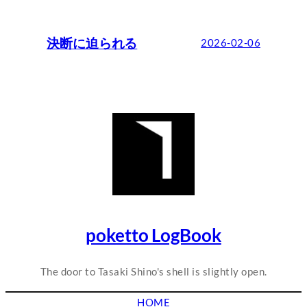
決断に迫られる
2026-02-06
poketto LogBook
The door to Tasaki Shino's shell is slightly open.
HOME