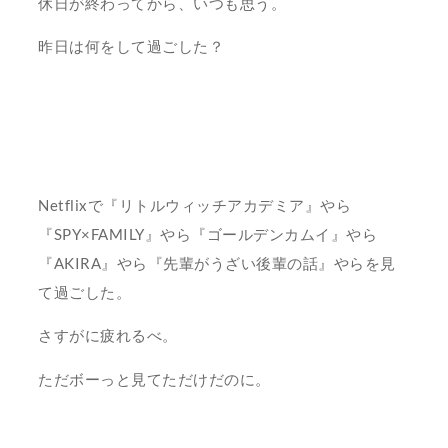
休日が終わってから、いつも思う。
昨日は何をして過ごした？
Netflixで『リトルウィッチアカデミア』やら
『SPY×FAMILY』やら『ゴールデンカムイ』やら
『AKIRA』やら『先輩がうざい後輩の話』やらを見
て過ごした。
さすがに疲れるべ。
ただボーっと見てただけだのに。