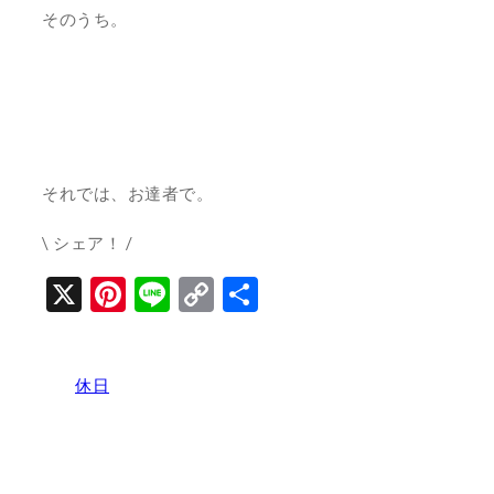
そのうち。
それでは、お達者で。
\ シェア！ /
X
Pinterest
Line
Copy
共
Link
有
休日