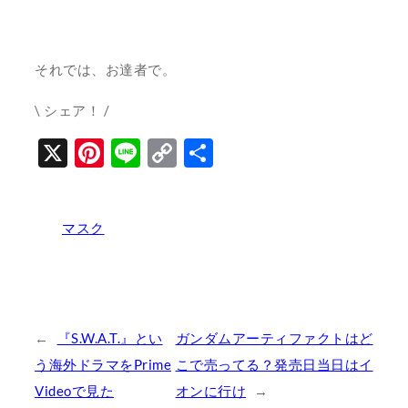
それでは、お達者で。
\ シェア！ /
X
Pinterest
Line
Copy
共
Link
有
マスク
←
『S.W.A.T.』とい
ガンダムアーティファクトはど
う海外ドラマをPrime
こで売ってる？発売日当日はイ
Videoで見た
オンに行け
→