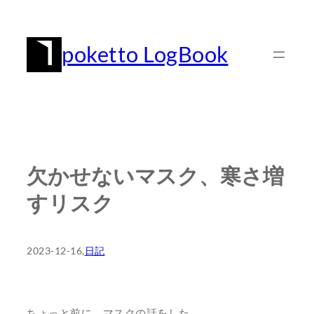
内
容
poketto LogBook
を
ス
キ
ッ
プ
欠かせないマスク、寒さ増
すリスク
2023-12-16
,
日記
ちょっと前に、マスクの話をした。