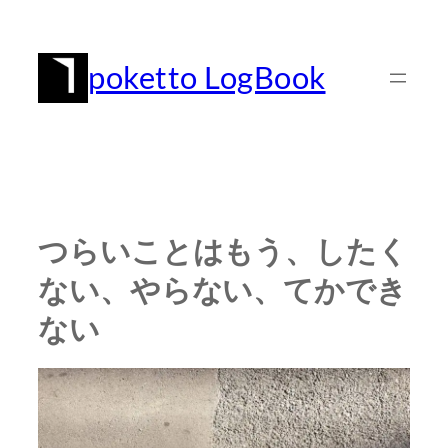
内
容
poketto LogBook
を
ス
キ
ッ
プ
つらいことはもう、したく
ない、やらない、てかでき
ない