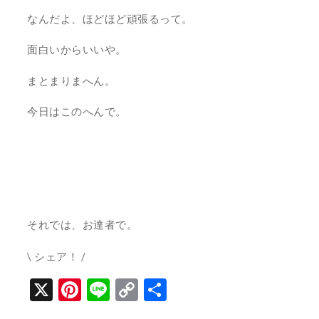
なんだよ、ほどほど頑張るって。
面白いからいいや。
まとまりまへん。
今日はこのへんで。
それでは、お達者で。
\ シェア！ /
X
Pinterest
Line
Copy
共
Link
有