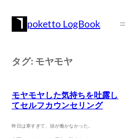
内
容
poketto LogBook
を
ス
キ
ッ
タグ:
モヤモヤ
プ
モヤモヤした気持ちを吐露し
てセルフカウンセリング
昨日は寒すぎて、頭が働かなかった。